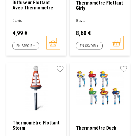
Diffuseur Flottant
Thermomètre Flottant
Avec Thermomètre
Girly
Kokido
0 avis
0 avis
Prix
Prix
4,99 €
8,60 €
EN SAVOIR +
EN SAVOIR +
Thermomètre Flottant
Storm
Thermomètre Duck