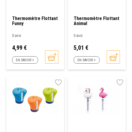
Thermomètre Flottant
Thermomètre Flottant
Funny
Animal
0 avis
0 avis
Prix
Prix
4,99 €
5,01 €
EN SAVOIR +
EN SAVOIR +