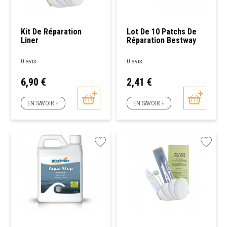
Kit De Réparation
Lot De 10 Patchs De
Liner
Réparation Bestway
0 avis
0 avis
Prix
Prix
6,90 €
2,41 €
EN SAVOIR +
EN SAVOIR +