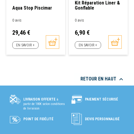
Kit Réparation Liner &
Aqua Stop Piscimar
Gonflable
0 avis
0 avis
Prix
Prix
29,46 €
6,90 €
EN SAVOIR +
EN SAVOIR +

RETOUR EN HAUT
PAIEMENT SÉCURISÉ
LIVRAISON OFFERTE
à
partir de 180€ selon conditions
de livraison
POINT DE FIDÉLITÉ
DEVIS PERSONNALISÉ