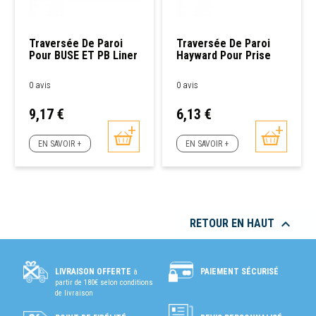
Traversée De Paroi
Traversée De Paroi
Pour BUSE ET PB Liner
Hayward Pour Prise
Hayward
Balai Ou Buse De
Refoulement BETON
0 avis
0 avis
Prix
Prix
9,17 €
6,13 €
EN SAVOIR +
EN SAVOIR +

RETOUR EN HAUT
PAIEMENT SÉCURISÉ
LIVRAISON OFFERTE
à
partir de 180€ selon conditions
de livraison