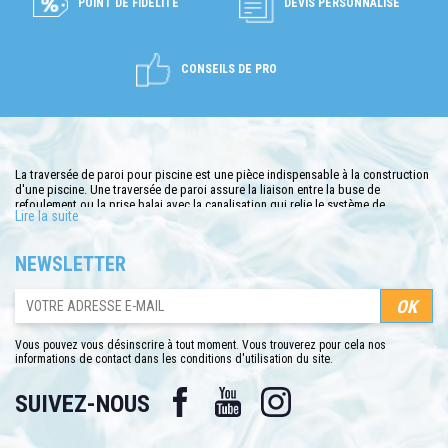
POINT DE FIDÉLITÉ
DEVIS PERSONNALISÉ
CONSEILS DE PRO
La traversée de paroi pour piscine est une pièce indispensable à la construction
d'une piscine. Une traversée de paroi assure la liaison entre la buse de
refoulement ou la prise balai avec la canalisation qui relie le système de
Lire la suite
filtration. Une traversée de paroi piscine permet aussi le raccordement de
certains projecteurs. C-piscine.com vous propose les traversées de paroi du
fabricant Hayward, réputées pour leur grandes solidités. les traversées de paroi
NEWSLETTER
de pîscine hayward sont disponibles dans notre boutique, au meilleur prix.
Vous pouvez vous désinscrire à tout moment. Vous trouverez pour cela nos
informations de contact dans les conditions d'utilisation du site.
Facebook
YouTube
Instagram
SUIVEZ-NOUS