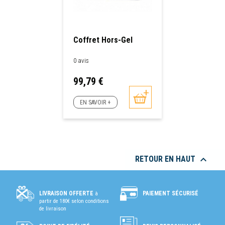
Coffret Hors-Gel
0 avis
Prix
99,79 €
EN SAVOIR +

RETOUR EN HAUT
PAIEMENT SÉCURISÉ
LIVRAISON OFFERTE
à
partir de 180€ selon conditions
de livraison