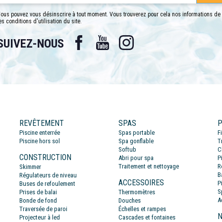
ous pouvez vous désinscrire à tout moment. Vous trouverez pour cela nos informations de
es conditions d'utilisation du site.
Facebook
YouTube
Instagram
SUIVEZ-NOUS
REVÊTEMENT
SPAS
P
Piscine enterrée
Spas portable
F
Piscine hors sol
Spa gonflable
T
Softub
C
CONSTRUCTION
Abri pour spa
P
Traitement et nettoyage
R
Skimmer
B
Régulateurs de niveau
ACCESSOIRES
P
Buses de refoulement
S
Prises de balai
Thermomètres
A
Bonde de fond
Douches
Traversée de paroi
Échelles et rampes
N
Projecteur à led
Cascades et fontaines