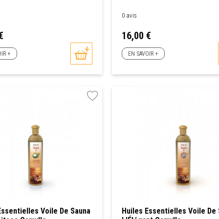
0 avis
Prix
€
16,00 €
IR +
EN SAVOIR +
Essentielles Voile De Sauna
Huiles Essentielles Voile De