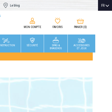
FR
Le blog
S
MON COMPTE
FAVORIS
PANIER
(0)
NSTRUCTION
SÉCURITÉ
SPAS &
ACCESSOIRES
BRASEROS
ET JEUX