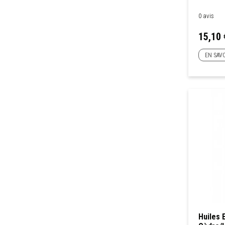
0 avis
Prix
15,10 
EN SAVO
Huiles 