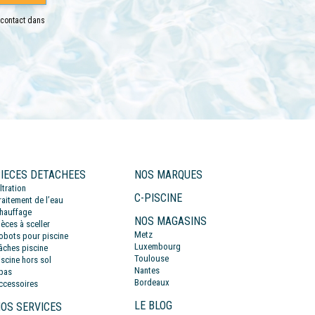
 contact dans
IECES DETACHEES
NOS MARQUES
iltration
C-PISCINE
raitement de l’eau
hauffage
NOS MAGASINS
ièces à sceller
Metz
obots pour piscine
Luxembourg
âches piscine
Toulouse
iscine hors sol
Nantes
pas
Bordeaux
ccessoires
LE BLOG
OS SERVICES