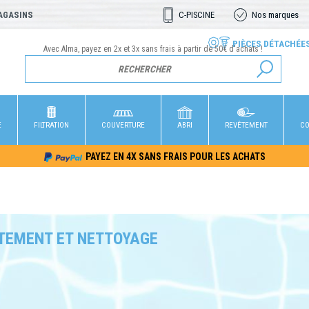
AGASINS
C-PISCINE
Nos marques
PIÈCES DÉTACHÉE
Avec Alma, payez en 2x et 3x sans frais à partir de 50€ d'achats !
E
FILTRATION
COUVERTURE
ABRI
REVÊTEMENT
CO
PAYEZ EN 4X SANS FRAIS POUR LES ACHATS
TEMENT ET NETTOYAGE