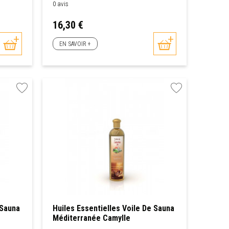
0 avis
Prix
16,30 €
EN SAVOIR +
 Sauna
Huiles Essentielles Voile De Sauna
Méditerranée Camylle