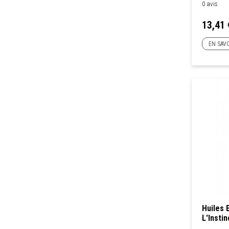
0 avis
Prix
13,41 
EN SAVO
Huiles 
L'Instin