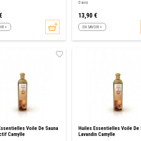
0 avis
Prix
€
13,90 €
IR +
EN SAVOIR +
Essentielles Voile De Sauna
Huiles Essentielles Voile De
ctif Camylle
Lavandin Camylle