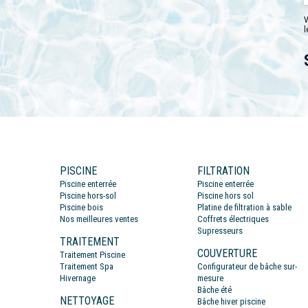
V
l
PISCINE
FILTRATION
Piscine enterrée
Piscine enterrée
Piscine hors-sol
Piscine hors sol
Piscine bois
Platine de filtration à sable
Nos meilleures ventes
Coffrets électriques
Supresseurs
TRAITEMENT
COUVERTURE
Traitement Piscine
Traitement Spa
Configurateur de bâche sur-
Hivernage
mesure
Bâche été
NETTOYAGE
Bâche hiver piscine