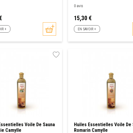
0 avis
Prix
€
15,30 €
IR +
EN SAVOIR +
Essentielles Voile De Sauna
Huiles Essentielles Voile De
ie Camylle
Romarin Camylle