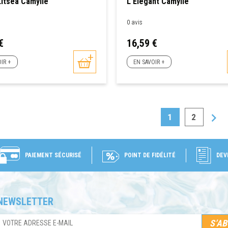
itsea Camylle
L'Élégant Camylle
0 avis
Prix
€
16,59 €
IR +
EN SAVOIR +

1
2
PAIEMENT SÉCURISÉ
POINT DE FIDÉLITÉ
DEV
NEWSLETTER