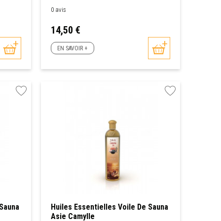
0 avis
Prix
14,50 €
EN SAVOIR +
 Sauna
Huiles Essentielles Voile De Sauna
Asie Camylle