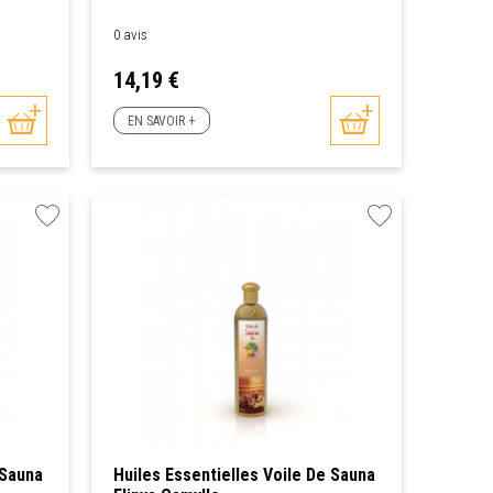
0 avis
Prix
14,19 €
EN SAVOIR +
 Sauna
Huiles Essentielles Voile De Sauna