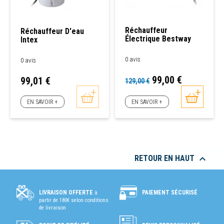
Réchauffeur
Réchauffeur D'eau
Électrique Bestway
Intex
0 avis
0 avis
Prix
Prix
99,00 €
Prix
99,01 €
129,00 €
de
base
EN SAVOIR +
EN SAVOIR +

RETOUR EN HAUT
PAIEMENT SÉCURISÉ
LIVRAISON OFFERTE
à
partir de 180€ selon conditions
de livraison