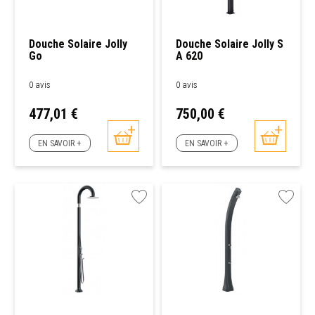
Douche Solaire Jolly
Douche Solaire Jolly S
Go
A 620
0 avis
0 avis
Prix
Prix
477,01 €
750,00 €
EN SAVOIR +
EN SAVOIR +