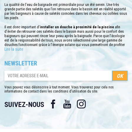
La qualité de l’eau de baignade est primordiale pour un été serein. Une très
grande partie des saletés que l’on retrouve dans le bassin est en réalité apporté
par les baigneurs à cause de saletés coincées dans les cheveux ou collées sous
les pieds.
Il est donc important d’
installer un douche à proximité de la piscine
afin
d’éviter de retrouver ces saletés dans le bassin mais aussi pour le confort des
baigneurs qui peuvent rincer leur peau après la baignade. Parce que l’écologie
est de la responsabilité de tous, nous avons sélectionné une large gamme de
douches fonctionnant grâce à l’énergie solaire qui vous permettront de profiter
d’une eau chauffée tout l’été sans gonfler votre facture d’électricité. Les prix de
Lire la suite
ces modèles sont adaptés à tous les budgets et présentent une variété très
grande de formes et de couleurs pour que chacun puisse acheter la douche qui
NEWSLETTER
lui correspond le mieux.
Les matériaux sont variés et toujours étudiés pour maximiser la chauffe de l’eau
avec un minimum d’ensoleillement et pour que celle-ci puisse être conservée le
plus longtemps possible. L’installation de nos produits est toujours simplifiée
pour que l’utilisateur n’ait pas besoin de faire appel à un prestataire pour son
Vous pouvez vous désinscrire à tout moment. Vous trouverez pour cela nos
installation. De nombreuses options comme le pédiluve, le robinet pour le
informations de contact dans les conditions d'utilisation du site.
rinçage des pieds ou la lampe LED pour illuminer le jet d’eau en fonction de sa
température, sont proposées afin de customiser le produit selon vos besoins et
Facebook
YouTube
Instagram
vos envies. Que vous recherchiez une douche discrète qui se fondra dans le
SUIVEZ-NOUS
décor ou un véritable objet d’art contemporain, vous trouverez très
certainement votre bonheur dans notre catalogue. Alors n’hésitez plus et achetez
en quelques clics seulement un équipement indispensable pour votre piscine
qui alliera à merveille hygiène et esthétisme pour que la baignade reste un plaisir
tout au long de l’été.