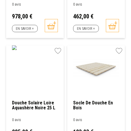
0 avis
0 avis
Prix
Prix
978,00 €
462,00 €
EN SAVOIR +
EN SAVOIR +
Douche Solaire Loire
Socle De Douche En
Aquashère Noire 25 L
Bois
0 avis
0 avis