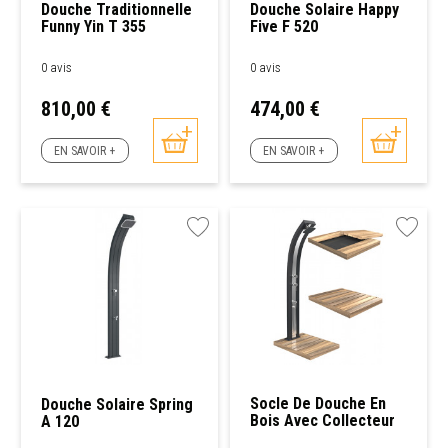
Douche Traditionnelle
Douche Solaire Happy
Funny Yin T 355
Five F 520
0 avis
0 avis
Prix
Prix
810,00 €
474,00 €
EN SAVOIR +
EN SAVOIR +
Socle De Douche En
Douche Solaire Spring
Bois Avec Collecteur
A 120
D'eau