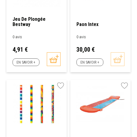
Jeu De Plongée
Bestway
Paon Intex
0 avis
0 avis
Prix
Prix
4,91 €
30,00 €
EN SAVOIR +
EN SAVOIR +