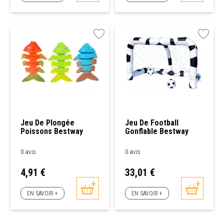
Jeu De Plongée
Jeu De Football
Poissons Bestway
Gonflable Bestway
0 avis
0 avis
Prix
Prix
4,91 €
33,01 €
EN SAVOIR +
EN SAVOIR +