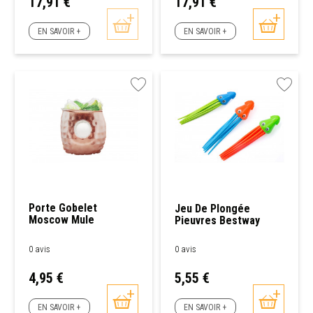
Prix
Prix
17,91 €
17,91 €
EN SAVOIR +
EN SAVOIR +
Porte Gobelet
Jeu De Plongée
Moscow Mule
Pieuvres Bestway
Gonflable Bestway
0 avis
0 avis
Prix
Prix
4,95 €
5,55 €
EN SAVOIR +
EN SAVOIR +