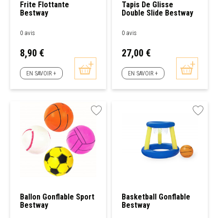
Frite Flottante
Tapis De Glisse
Bestway
Double Slide Bestway
0 avis
0 avis
Prix
Prix
8,90 €
27,00 €
EN SAVOIR +
EN SAVOIR +
Ballon Gonflable Sport
Basketball Gonflable
Bestway
Bestway