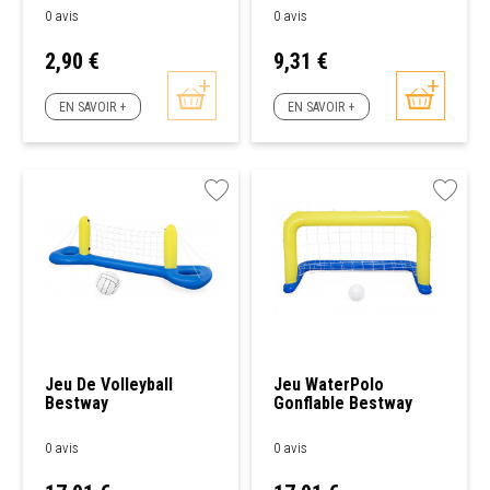
0 avis
0 avis
Prix
Prix
2,90 €
9,31 €
EN SAVOIR +
EN SAVOIR +
Jeu De Volleyball
Jeu WaterPolo
Bestway
Gonflable Bestway
0 avis
0 avis