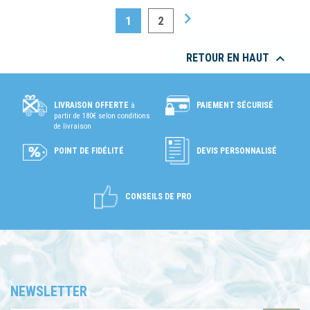

1
2

RETOUR EN HAUT
PAIEMENT SÉCURISÉ
LIVRAISON OFFERTE
à
partir de 180€ selon conditions
de livraison
POINT DE FIDÉLITÉ
DEVIS PERSONNALISÉ
CONSEILS DE PRO
NEWSLETTER