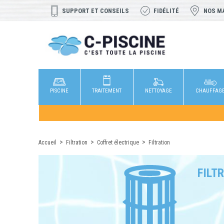
SUPPORT ET CONSEILS
FIDÉLITÉ
NOS M
PISCINE
TRAITEMENT
NETTOYAGE
CHAUFFAG
Accueil
Filtration
Coffret électrique
Filtration
FILT