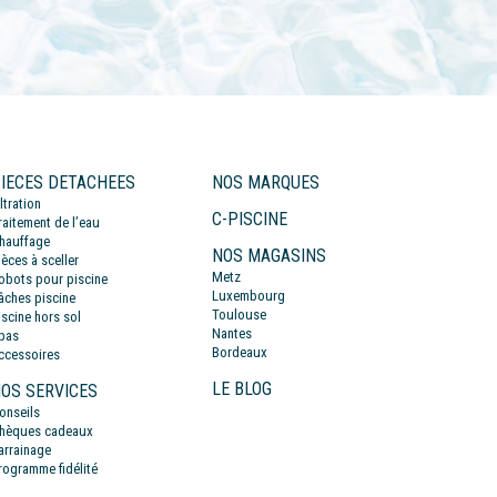
IECES DETACHEES
NOS MARQUES
iltration
C-PISCINE
raitement de l’eau
hauffage
NOS MAGASINS
ièces à sceller
Metz
obots pour piscine
Luxembourg
âches piscine
Toulouse
iscine hors sol
Nantes
pas
Bordeaux
ccessoires
LE BLOG
OS SERVICES
onseils
hèques cadeaux
arrainage
rogramme fidélité