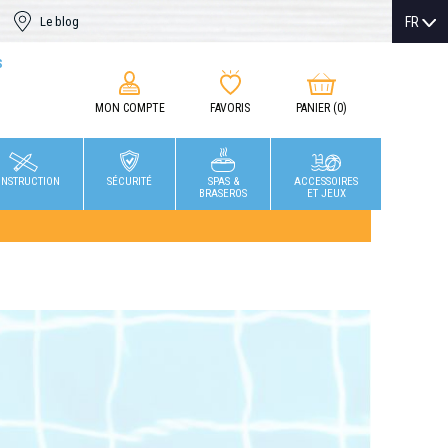
FR
Le blog
S
MON COMPTE
FAVORIS
PANIER
(0)
NSTRUCTION
SÉCURITÉ
SPAS &
ACCESSOIRES
BRASEROS
ET JEUX