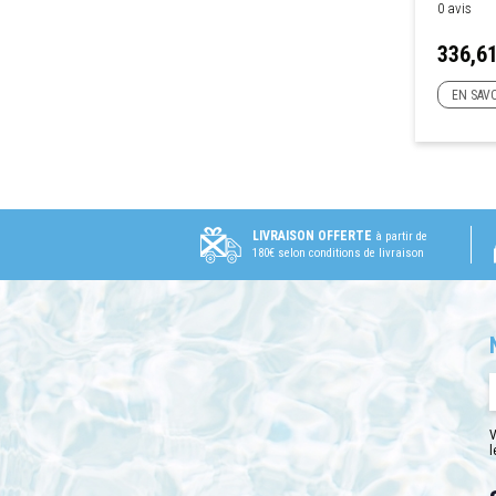
0 avis
Prix
336,61
EN SAVO
LIVRAISON OFFERTE
à partir de
180€ selon conditions de livraison
V
l