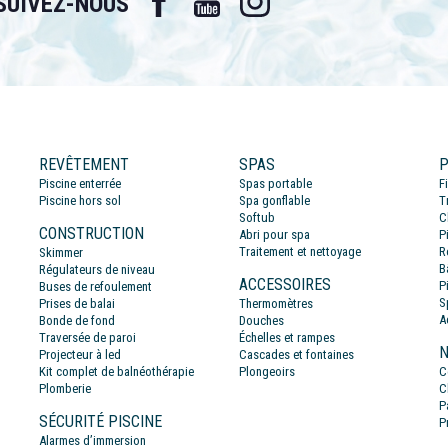
SUIVEZ-NOUS
REVÊTEMENT
SPAS
P
Piscine enterrée
Spas portable
F
Piscine hors sol
Spa gonflable
T
Softub
C
CONSTRUCTION
Abri pour spa
P
Traitement et nettoyage
R
Skimmer
B
Régulateurs de niveau
ACCESSOIRES
P
Buses de refoulement
S
Prises de balai
Thermomètres
A
Bonde de fond
Douches
Traversée de paroi
Échelles et rampes
N
Projecteur à led
Cascades et fontaines
Kit complet de balnéothérapie
Plongeoirs
C
Plomberie
C
P
SÉCURITÉ PISCINE
P
Alarmes d’immersion