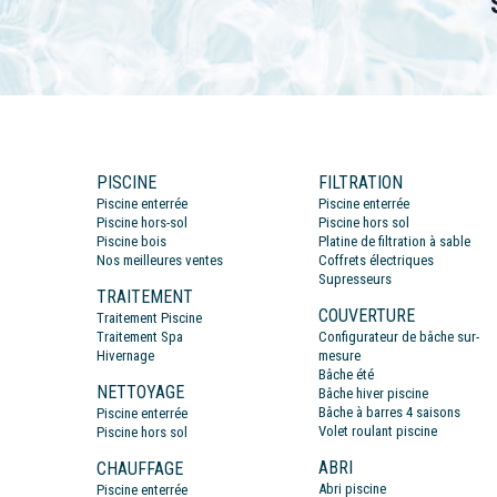
PISCINE
FILTRATION
Piscine enterrée
Piscine enterrée
Piscine hors-sol
Piscine hors sol
Piscine bois
Platine de filtration à sable
Nos meilleures ventes
Coffrets électriques
Supresseurs
TRAITEMENT
COUVERTURE
Traitement Piscine
Traitement Spa
Configurateur de bâche sur-
Hivernage
mesure
Bâche été
NETTOYAGE
Bâche hiver piscine
Bâche à barres 4 saisons
Piscine enterrée
Volet roulant piscine
Piscine hors sol
ABRI
CHAUFFAGE
Abri piscine
Piscine enterrée