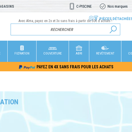
AGASINS
C-PISCINE
Nos marques
PIÈCES DÉTACHÉE
Avec Alma, payez en 2x et 3x sans frais à partir de 50€ d'achats !
E
FILTRATION
COUVERTURE
ABRI
REVÊTEMENT
CO
PAYEZ EN 4X SANS FRAIS POUR LES ACHATS
RATION