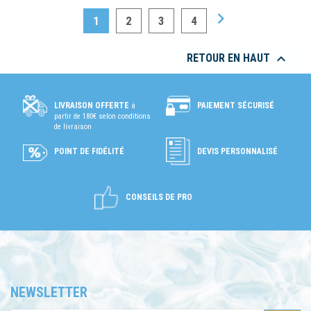

1
2
3
4

RETOUR EN HAUT
PAIEMENT SÉCURISÉ
LIVRAISON OFFERTE
à
partir de 180€ selon conditions
de livraison
POINT DE FIDÉLITÉ
DEVIS PERSONNALISÉ
CONSEILS DE PRO
NEWSLETTER