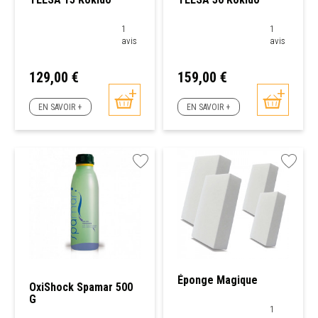
1
1
avis
avis
Prix
Prix
129,00 €
159,00 €
EN SAVOIR +
EN SAVOIR +
Éponge Magique
OxiShock Spamar 500
G
1