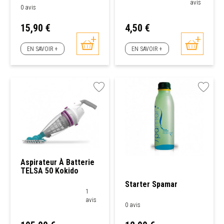
avis
0 avis
Prix
Prix
15,90 €
4,50 €
EN SAVOIR +
EN SAVOIR +
Aspirateur À Batterie
TELSA 50 Kokido
Starter Spamar
1
avis
0 avis