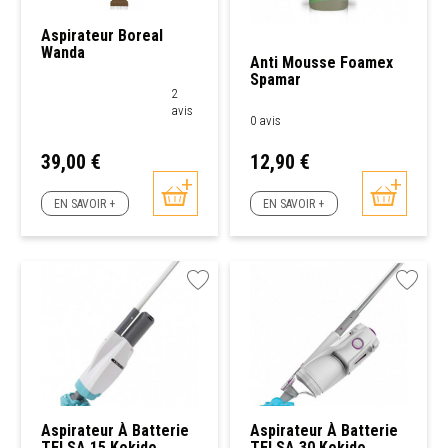
Aspirateur Boreal
Wanda
Anti Mousse Foamex
Spamar
2
avis
0 avis
Prix
Prix
39,00 €
12,90 €
EN SAVOIR +
EN SAVOIR +
Aspirateur À Batterie
Aspirateur À Batterie
TELSA 15 Kokido
TELSA 30 Kokido