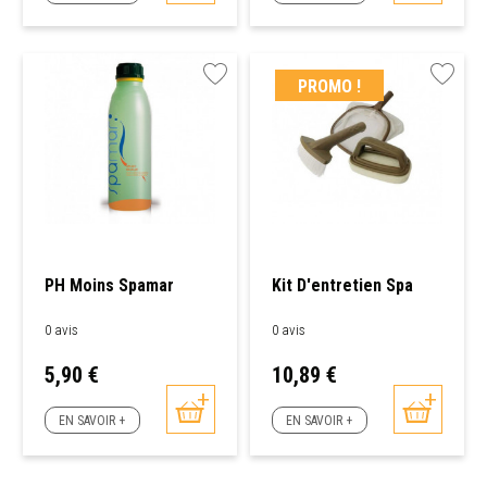
PROMO !
PH Moins Spamar
Kit D'entretien Spa
0 avis
0 avis
Prix
Prix
5,90 €
10,89 €
EN SAVOIR +
EN SAVOIR +