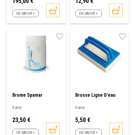
Prix
Prix
195,00 €
12,90 €
EN SAVOIR +
EN SAVOIR +
Brome Spamar
Brosse Ligne D'eau
0 avis
0 avis
Prix
Prix
23,50 €
5,50 €
EN SAVOIR +
EN SAVOIR +