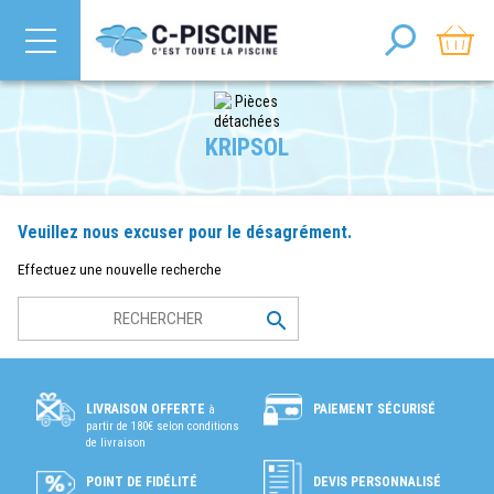
KRIPSOL
Veuillez nous excuser pour le désagrément.
Effectuez une nouvelle recherche

PAIEMENT SÉCURISÉ
LIVRAISON OFFERTE
à
partir de 180€ selon conditions
de livraison
POINT DE FIDÉLITÉ
DEVIS PERSONNALISÉ