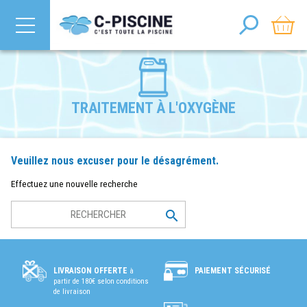
TRAITEMENT À L'OXYGÈNE
Veuillez nous excuser pour le désagrément.
Effectuez une nouvelle recherche

PAIEMENT SÉCURISÉ
LIVRAISON OFFERTE
à
partir de 180€ selon conditions
de livraison