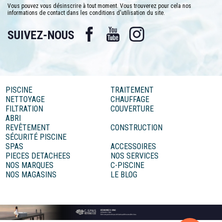
Vous pouvez vous désinscrire à tout moment. Vous trouverez pour cela nos
En choisissant le traitement eau piscine bio UV, vous optez pour une méthode
informations de contact dans les conditions d'utilisation du site.
respectueuse de l'environnement. En réduisant la dépendance aux produits
chimiques, vous contribuez à la préservation de notre planète tout en profitant
Facebook
YouTube
Instagram
d'une eau de piscine d'une pureté exceptionnelle.
SUIVEZ-NOUS
Chez C-piscine nous proposons le traitement eau piscine bio UV pour répondre
à la demande de ceux qui cherchent une alternative saine, pratique et
écologique pour le traitement de leur piscine. C'est un investissement dans
votre bien-être et dans la protection de l'environnement.
PISCINE
TRAITEMENT
NETTOYAGE
CHAUFFAGE
FILTRATION
COUVERTURE
ABRI
REVÊTEMENT
CONSTRUCTION
SÉCURITÉ PISCINE
SPAS
ACCESSOIRES
PIECES DETACHEES
NOS SERVICES
NOS MARQUES
C-PISCINE
NOS MAGASINS
LE BLOG