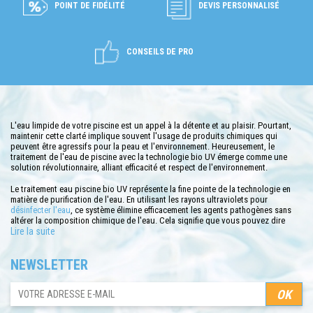
POINT DE FIDÉLITÉ
DEVIS PERSONNALISÉ
CONSEILS DE PRO
L'eau limpide de votre piscine est un appel à la détente et au plaisir. Pourtant,
maintenir cette clarté implique souvent l'usage de produits chimiques qui
peuvent être agressifs pour la peau et l'environnement. Heureusement, le
traitement de l'eau de piscine avec la technologie bio UV émerge comme une
solution révolutionnaire, alliant efficacité et respect de l'environnement.
Le traitement eau piscine bio UV représente la fine pointe de la technologie en
matière de purification de l'eau. En utilisant les rayons ultraviolets pour
désinfecter l'eau
, ce système élimine efficacement les agents pathogènes sans
altérer la composition chimique de l'eau. Cela signifie que vous pouvez dire
adieu aux yeux rouges, à la peau irritée et aux odeurs de chlore désagréables
Lire la suite
souvent associées aux piscines traditionnelles.
NEWSLETTER
En plus de ses avantages pour la santé, le traitement bio UV est extrêmement
pratique. Avec un entretien minimal, le système UV permet de garder l'eau propre
et sûre, réduisant ainsi le besoin de nettoyage et de maintenance fréquents.
C'est une solution idéale pour ceux qui souhaitent profiter de leur piscine sans
se soucier constamment de son entretien.