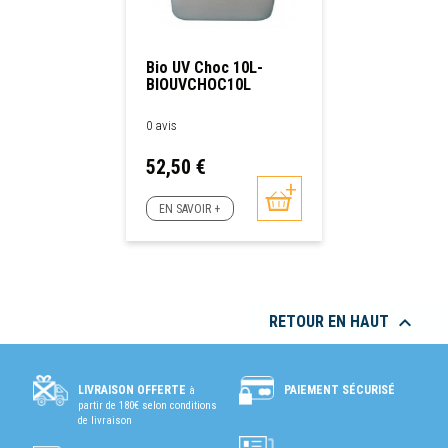
Bio UV Choc 10L-
BIOUVCHOC10L
0 avis
Prix
52,50 €
EN SAVOIR +

RETOUR EN HAUT
PAIEMENT SÉCURISÉ
LIVRAISON OFFERTE
à
partir de 180€ selon conditions
de livraison