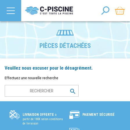
PIÈCES DÉTACHÉES
Veuillez nous excuser pour le désagrément.
Effectuez une nouvelle recherche

PAIEMENT SÉCURISÉ
LIVRAISON OFFERTE
à
partir de 180€ selon conditions
de livraison