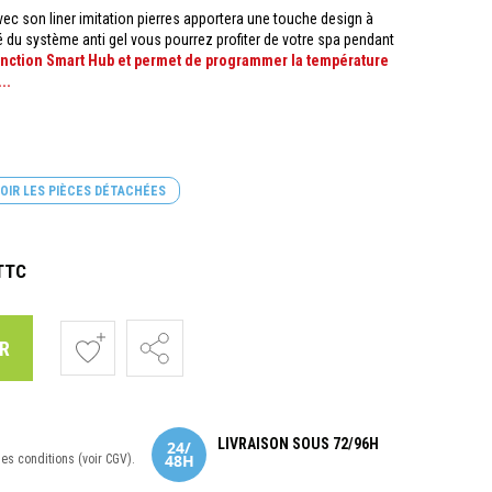
vec son liner imitation pierres apportera une touche design à
é du système anti gel vous pourrez profiter de votre spa pendant
onction Smart Hub et permet de programmer la température
..
OIR LES PIÈCES DÉTACHÉES
TTC
R
LIVRAISON SOUS 72/96H
nes conditions (voir CGV).