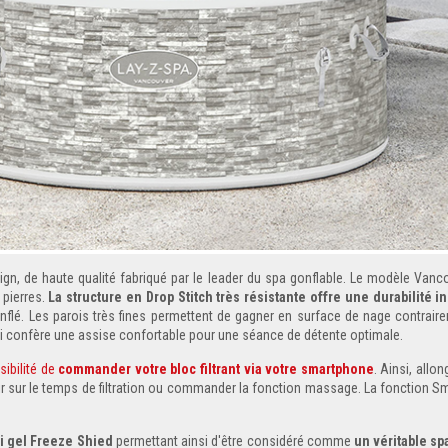
gn, de haute qualité fabriqué par le leader du spa gonflable. Le modèle Vanc
 pierres.
La structure en Drop Stitch très résistante offre une durabilité i
 gonflé. Les parois très fines permettent de gagner en surface de nage contrai
 confère une assise confortable pour une séance de détente optimale.
sibilité de
commander votre bloc filtrant via votre smartphone
. Ainsi, allo
gir sur le temps de filtration ou commander la fonction massage. La fonction S
ti gel Freeze Shied
permettant ainsi d'être considéré comme
un véritable sp