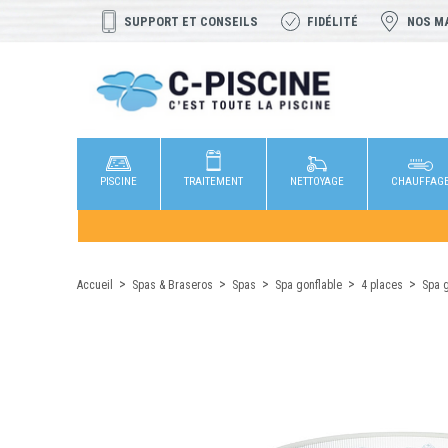
SUPPORT ET CONSEILS
FIDÉLITÉ
NOS M
PISCINE
TRAITEMENT
NETTOYAGE
CHAUFFAG
Accueil
Spas & Braseros
Spas
Spa gonflable
4 places
Spa 