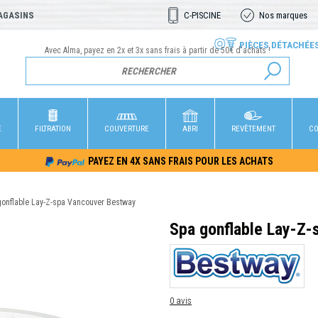
AGASINS
C-PISCINE
Nos marques
PIÈCES DÉTACHÉE
Avec Alma, payez en 2x et 3x sans frais à partir de 50€ d'achats !
E
FILTRATION
COUVERTURE
ABRI
REVÊTEMENT
CO
PAYEZ EN 4X SANS FRAIS POUR LES ACHATS
gonflable Lay-Z-spa Vancouver Bestway
Spa gonflable Lay-Z
0 avis