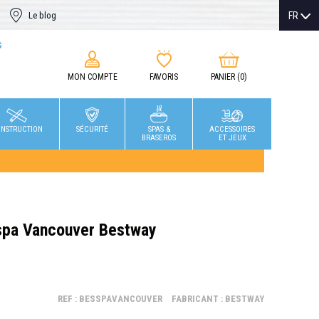
FR
Le blog
S
MON COMPTE
FAVORIS
PANIER
(0)
NSTRUCTION
SÉCURITÉ
SPAS &
ACCESSOIRES
BRASEROS
ET JEUX
-spa Vancouver Bestway
REF : BESSPAVANCOUVER
FABRICANT : BESTWAY