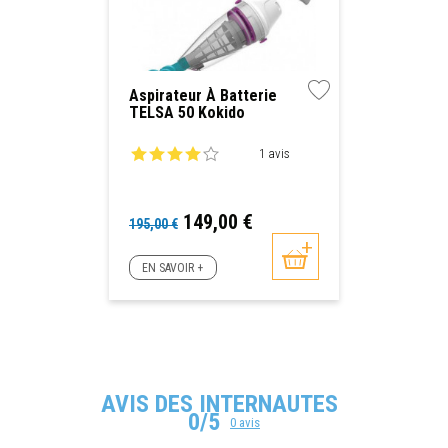
Aspirateur À Batterie
TELSA 50 Kokido
1 avis
Prix
Prix
149,00 €
195,00 €
de
base
EN SAVOIR +
AVIS DES INTERNAUTES
0/5
0 avis