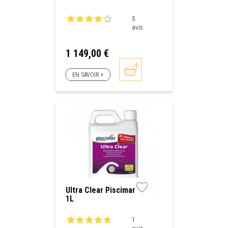
Hayward
5
avis
Prix
1 149,00 €
EN SAVOIR +
Ultra Clear Piscimar
1L
1