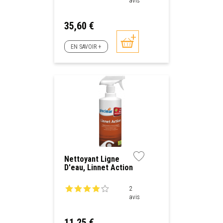
avis
Prix
35,60 €
EN SAVOIR +
Nettoyant Ligne
D'eau, Linnet Action
Piscimar 750 Ml
2
avis
Prix
11,25 €