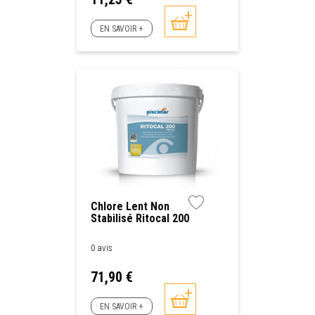
EN SAVOIR +
Chlore Lent Non
Stabilisé Ritocal 200
Piscimar
0 avis
Prix
71,90 €
EN SAVOIR +