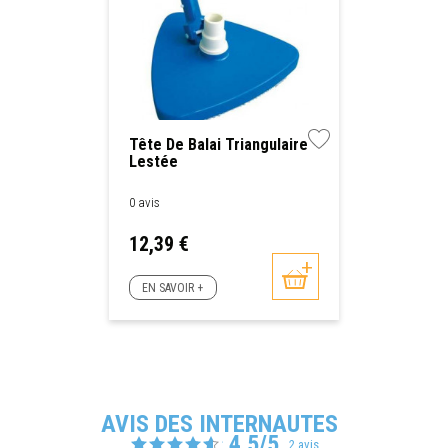
Tête De Balai Triangulaire
Lestée
0 avis
Prix
12,39 €
EN SAVOIR +
AVIS DES INTERNAUTES
4.5/5
2 avis