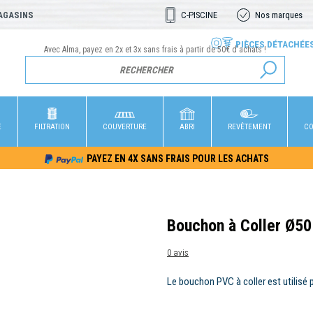
AGASINS
C-PISCINE
Nos marques
PIÈCES DÉTACHÉE
Avec Alma, payez en 2x et 3x sans frais à partir de 50€ d'achats !
E
FILTRATION
COUVERTURE
ABRI
REVÊTEMENT
CO
PAYEZ EN 4X SANS FRAIS POUR LES ACHATS
Bouchon à Coller Ø50
0 avis
Le bouchon PVC à coller est utilisé po