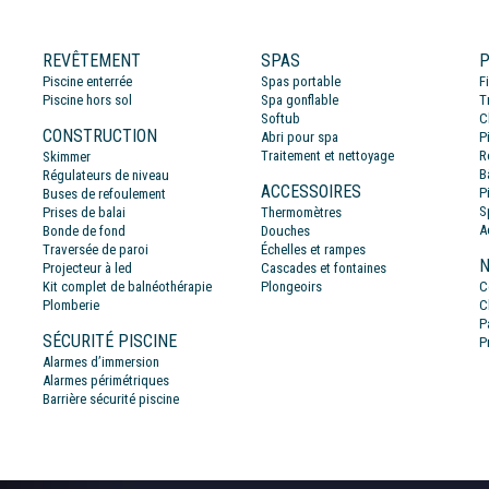
REVÊTEMENT
SPAS
P
Piscine enterrée
Spas portable
F
Piscine hors sol
Spa gonflable
T
Softub
C
CONSTRUCTION
Abri pour spa
P
Traitement et nettoyage
R
Skimmer
B
Régulateurs de niveau
ACCESSOIRES
P
Buses de refoulement
S
Prises de balai
Thermomètres
A
Bonde de fond
Douches
Traversée de paroi
Échelles et rampes
N
Projecteur à led
Cascades et fontaines
Kit complet de balnéothérapie
Plongeoirs
C
Plomberie
C
P
SÉCURITÉ PISCINE
P
Alarmes d’immersion
Alarmes périmétriques
Barrière sécurité piscine