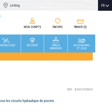
FR
Le blog
S
MON COMPTE
FAVORIS
PANIER
(0)
NSTRUCTION
SÉCURITÉ
SPAS &
ACCESSOIRES
BRASEROS
ET JEUX
REF : BOUCHON50
ur les circuits hydraulique de piscine...