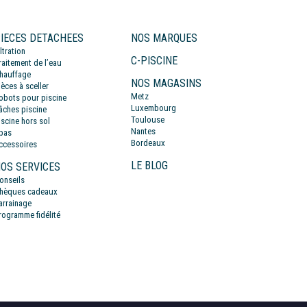
IECES DETACHEES
NOS MARQUES
iltration
C-PISCINE
raitement de l’eau
hauffage
NOS MAGASINS
ièces à sceller
Metz
obots pour piscine
Luxembourg
âches piscine
Toulouse
iscine hors sol
Nantes
pas
Bordeaux
ccessoires
LE BLOG
OS SERVICES
onseils
hèques cadeaux
arrainage
rogramme fidélité