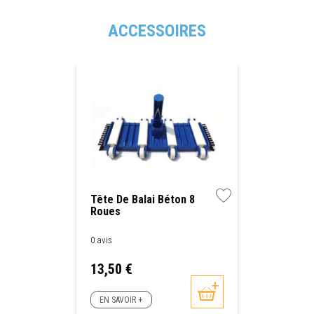
ACCESSOIRES
Tête De Balai Béton 8
Roues
0 avis
Prix
13,50 €
EN SAVOIR +