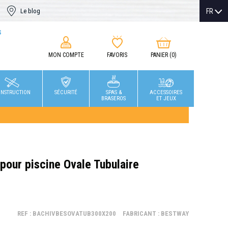
FR
Le blog
S
MON COMPTE
FAVORIS
PANIER
(0)
NSTRUCTION
SÉCURITÉ
SPAS &
ACCESSOIRES
BRASEROS
ET JEUX
pour piscine Ovale Tubulaire
REF : BACHIVBESOVATUB300X200
FABRICANT : BESTWAY