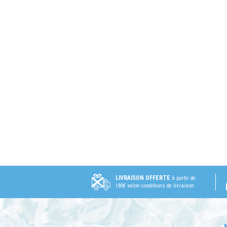
LIVRAISON OFFERTE
à partir de
180€ selon conditions de livraison