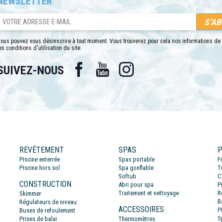
NEWSLETTER
ous pouvez vous désinscrire à tout moment. Vous trouverez pour cela nos informations de
es conditions d'utilisation du site.
Facebook
YouTube
Instagram
SUIVEZ-NOUS
REVÊTEMENT
SPAS
P
Piscine enterrée
Spas portable
F
Piscine hors sol
Spa gonflable
T
Softub
C
CONSTRUCTION
Abri pour spa
P
Traitement et nettoyage
R
Skimmer
B
Régulateurs de niveau
ACCESSOIRES
P
Buses de refoulement
S
Prises de balai
Thermomètres