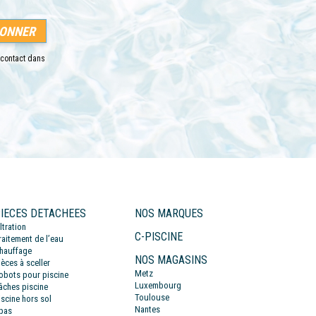
 contact dans
IECES DETACHEES
NOS MARQUES
iltration
C-PISCINE
raitement de l’eau
hauffage
NOS MAGASINS
ièces à sceller
Metz
obots pour piscine
Luxembourg
âches piscine
Toulouse
iscine hors sol
Nantes
pas