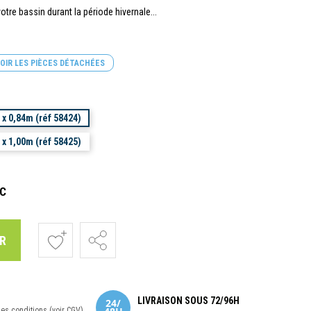
tre bassin durant la période hivernale...
OIR LES PIÈCES DÉTACHÉES
 x 0,84m (réf 58424)
 x 1,00m (réf 58425)
C
R
LIVRAISON SOUS 72/96H
nes conditions (voir CGV).