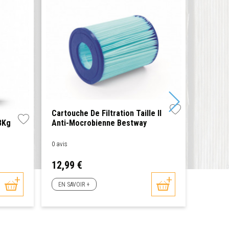
Cartouche De Filtration Taille II
8Kg
Anti-Mocrobienne Bestway
Pedilu
0 avis
0 avis
Prix
Prix
12,99 €
4,99 
EN SAVOIR +
EN SAV