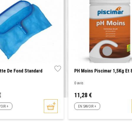
tte De Fond Standard
PH Moins Piscimar 1,5Kg Et 
0 avis
Prix
€
11,28 €
VOIR +
EN SAVOIR +