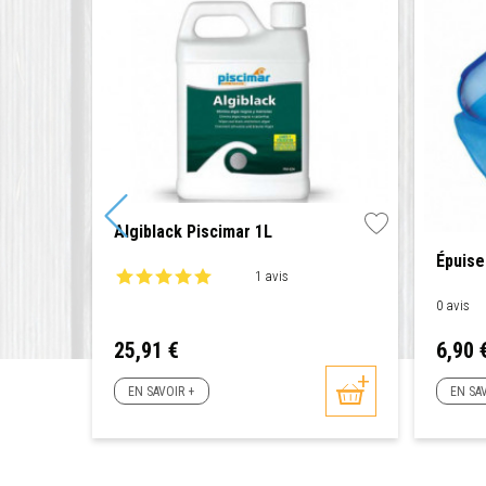
Algiblack Piscimar 1L
Épuise
1 avis
y 1,32m
0 avis
Prix
Prix
25,91 €
6,90 
EN SAVOIR +
EN SA