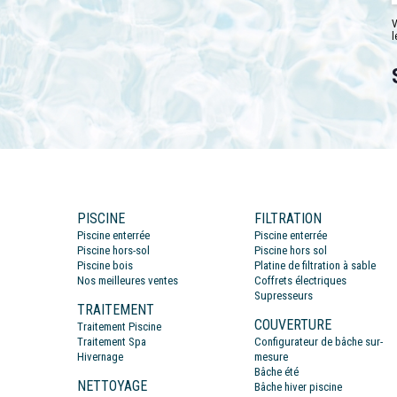
V
l
PISCINE
FILTRATION
Piscine enterrée
Piscine enterrée
Piscine hors-sol
Piscine hors sol
Piscine bois
Platine de filtration à sable
Nos meilleures ventes
Coffrets électriques
Supresseurs
TRAITEMENT
COUVERTURE
Traitement Piscine
Traitement Spa
Configurateur de bâche sur-
Hivernage
mesure
Bâche été
NETTOYAGE
Bâche hiver piscine