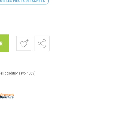
OIR LES PIÈCES DÉTACHÉES
R
nes conditions (voir CGV).