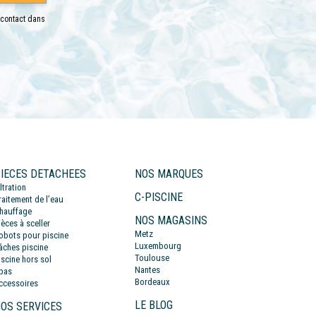
 contact dans
IECES DETACHEES
NOS MARQUES
iltration
C-PISCINE
raitement de l’eau
hauffage
NOS MAGASINS
ièces à sceller
Metz
obots pour piscine
Luxembourg
âches piscine
Toulouse
iscine hors sol
Nantes
pas
Bordeaux
ccessoires
LE BLOG
OS SERVICES