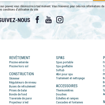
ous pouvez vous désinscrire à tout moment. Vous trouverez pour cela nos informations de
es conditions d'utilisation du site.
Facebook
YouTube
Instagram
SUIVEZ-NOUS
REVÊTEMENT
SPAS
P
Piscine enterrée
Spas portable
F
Piscine hors sol
Spa gonflable
T
Softub
C
CONSTRUCTION
Abri pour spa
P
Traitement et nettoyage
R
Skimmer
B
Régulateurs de niveau
ACCESSOIRES
P
Buses de refoulement
S
Prises de balai
Thermomètres
A
Bonde de fond
Douches
Traversée de paroi
Échelles et rampes
N
Projecteur à led
Cascades et fontaines