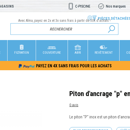
AGASINS
C-PISCINE
Nos marques
PIÈCES DÉTACHÉE
Avec Alma, payez en 2x et 3x sans frais à partir de 50€ d'achats !
E
FILTRATION
COUVERTURE
ABRI
REVÊTEMENT
CO
PAYEZ EN 4X SANS FRAIS POUR LES ACHATS
Piton d'ancrage "p" e
0 avis
Le piton "P" inox est un piton d'ancr