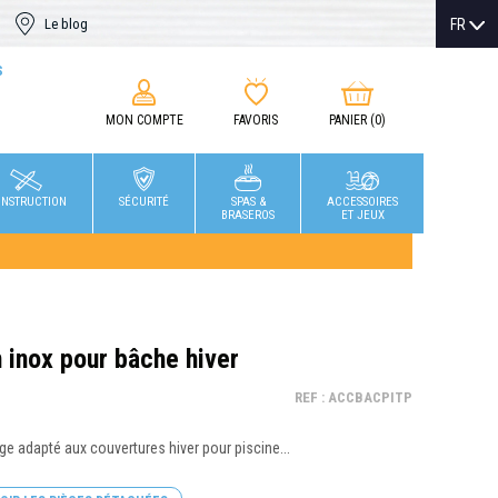
FR
Le blog
S
MON COMPTE
FAVORIS
PANIER
(0)
NSTRUCTION
SÉCURITÉ
SPAS &
ACCESSOIRES
BRASEROS
ET JEUX
n inox pour bâche hiver
REF : ACCBACPITP
age adapté aux couvertures hiver pour piscine...