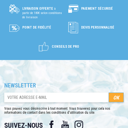
PAIEMENT SÉCURISÉ
LIVRAISON OFFERTE
à
partir de 180€ selon conditions
de livraison
POINT DE FIDÉLITÉ
DEVIS PERSONNALISÉ
CONSEILS DE PRO
NEWSLETTER
Vous pouvez vous désinscrire à tout moment. Vous trouverez pour cela nos
informations de contact dans les conditions d'utilisation du site.
Facebook
YouTube
Instagram
SUIVEZ-NOUS