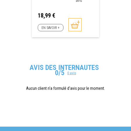
avis
Prix
18,99 €
EN SAVOIR +
AVIS DES INTERNAUTES
0/5
0 avis
Aucun client n'a formulé d'avis pour le moment.