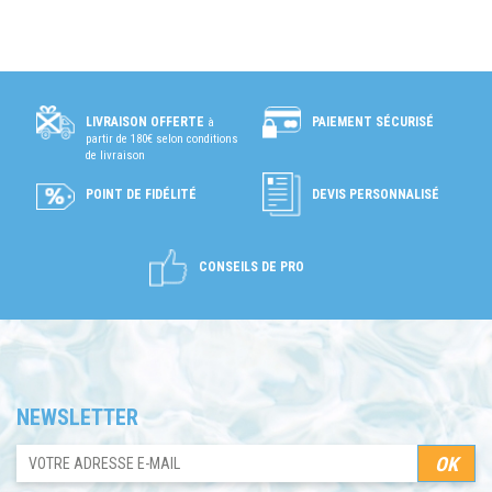
PAIEMENT SÉCURISÉ
LIVRAISON OFFERTE
à
partir de 180€ selon conditions
de livraison
POINT DE FIDÉLITÉ
DEVIS PERSONNALISÉ
CONSEILS DE PRO
NEWSLETTER