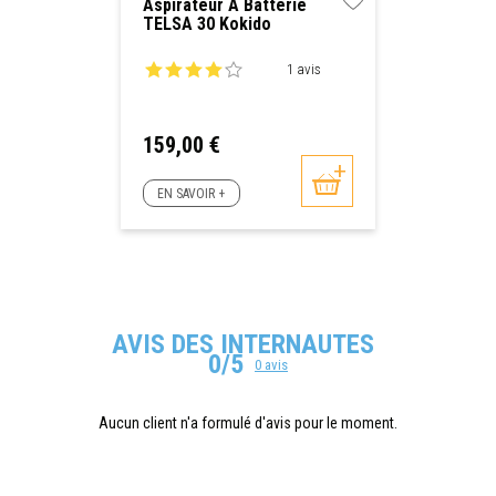
Aspirateur À Batterie
TELSA 30 Kokido
1 avis
Prix
159,00 €
EN SAVOIR +
AVIS DES INTERNAUTES
0/5
0 avis
Aucun client n'a formulé d'avis pour le moment.