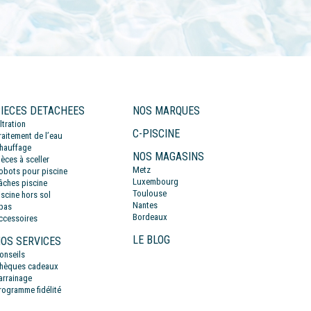
IECES DETACHEES
NOS MARQUES
iltration
C-PISCINE
raitement de l’eau
hauffage
NOS MAGASINS
ièces à sceller
Metz
obots pour piscine
Luxembourg
âches piscine
Toulouse
iscine hors sol
Nantes
pas
Bordeaux
ccessoires
LE BLOG
OS SERVICES
onseils
hèques cadeaux
arrainage
rogramme fidélité