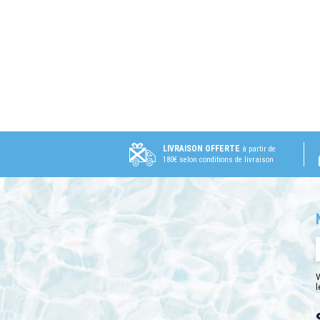
LIVRAISON OFFERTE
à partir de
180€ selon conditions de livraison
V
l