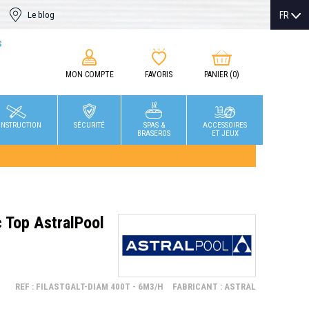
FR
Le blog
S
MON COMPTE
FAVORIS
PANIER
(0)
NSTRUCTION
SÉCURITÉ
SPAS &
ACCESSOIRES
BRASEROS
ET JEUX
c Top AstralPool
REF : FILASTGALT-DIAM 400T - 6M3/H
FABRICANT : ASTRAL