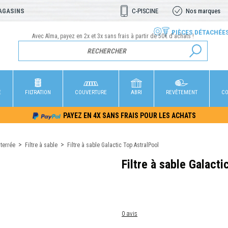
AGASINS
C-PISCINE
Nos marques
PIÈCES DÉTACHÉE
Avec Alma, payez en 2x et 3x sans frais à partir de 50€ d'achats !
E
FILTRATION
COUVERTURE
ABRI
REVÊTEMENT
CO
PAYEZ EN 4X SANS FRAIS POUR LES ACHATS
nterrée
Filtre à sable
Filtre à sable Galactic Top AstralPool
Filtre à sable Galacti
0 avis