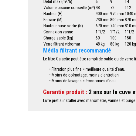
Débit max (m³/h)
6
9
14
Volume piscine conseillé (m³)
48
72
112
Hauteur (H)
900 mm
970 mm
1040
Entraxe (M)
730 mm
800 mm
870 
Hauteur buse sortie (N)
670 mm
740 mm
810 
Connexion vanne
1"1/2
1"1/2
1"1/2
Charge sable (kg)
60
100
150
Verre filtrant vidromar
48 kg
80 kg
120 kg
Média filtrant recommandé
Le filtre Galactic peut être rempli de sable ou de verre
Filtration plus fine = meilleure qualité d’eau.
Moins de colmatage, moins d’entretien.
Moins de lavages = économies d’eau.
Garantie produit :
2 ans sur la cuve e
Livré prêt à installer avec manomètre, vannes et purges