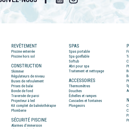
REVÊTEMENT
SPAS
P
Piscine enterrée
Spas portable
F
Piscine hors sol
Spa gonflable
T
Softub
C
CONSTRUCTION
Abri pour spa
P
Traitement et nettoyage
R
Skimmer
B
Régulateurs de niveau
ACCESSOIRES
P
Buses de refoulement
S
Prises de balai
Thermomètres
A
Bonde de fond
Douches
Traversée de paroi
Échelles et rampes
N
Projecteur à led
Cascades et fontaines
Kit complet de balnéothérapie
Plongeoirs
C
Plomberie
C
P
SÉCURITÉ PISCINE
P
Alarmes d’immersion