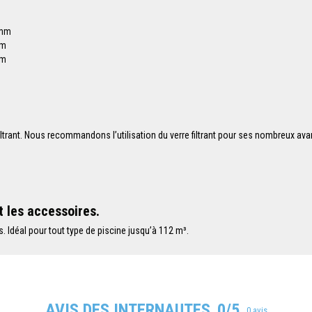
 mm
mm
mm
 filtrant. Nous recommandons l’utilisation du verre filtrant pour ses nombreux ava
t les accessoires.
. Idéal pour tout type de piscine jusqu’à 112 m³.
AVIS DES INTERNAUTES
0/5
0 avis