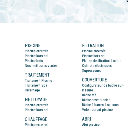
PISCINE
FILTRATION
Piscine enterrée
Piscine enterrée
Piscine hors-sol
Piscine hors sol
Piscine bois
Platine de filtration à sable
Nos meilleures ventes
Coffrets électriques
Supresseurs
TRAITEMENT
COUVERTURE
Traitement Piscine
Traitement Spa
Configurateur de bâche sur-
Hivernage
mesure
Bâche été
NETTOYAGE
Bâche hiver piscine
Bâche à barres 4 saisons
Piscine enterrée
Volet roulant piscine
Piscine hors sol
ABRI
CHAUFFAGE
Abri piscine
Piscine enterrée