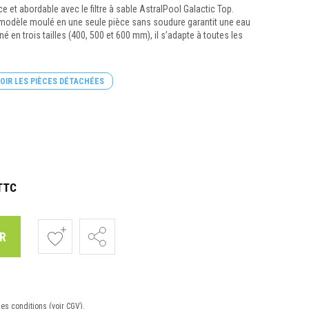
ace et abordable avec le filtre à sable AstralPool Galactic Top.
e modèle moulé en une seule pièce sans soudure garantit une eau
né en trois tailles (400, 500 et 600 mm), il s’adapte à toutes les
OIR LES PIÈCES DÉTACHÉES
TTC
R
nes conditions (voir CGV).