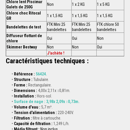
Chlore lent Piscimar
Non
1 x 2 KG
1 x 5 KG
Galets de 250G
Chlore choc Ritocal
1 x 1,5 KG
1 x 1,5 KG
1 x 1,5 KG
GR
FTK Mini 25
FTK Mini 25
FTK chlore 50
Bandelettes de test
bandelettes
bandelettes
bandelettes
Diffuseur flottant de
Oui
Oui
Non
chlore
Skimmer Bestway
Non
Non
Oui
J'achète !
Caractéristiques techniques :
Référence :
56424
.
Structure :
Tubulaire.
Forme :
Rectangulaire.
Dimensions :
4,00x 2,11x ↕0,81m.
Installation :
Hors-sol.
Surface de nage : 3,98x 2,09x ↕0,73m.
Volume d'eau :
5,7 m³.
Tension d'alimentation :
220-240V.
Filtration :
filtre à cartouche.
Capacité de filtration :
1,249 L/h.
Média filtrant :
Non inclus.