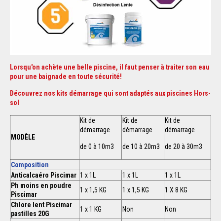
Lorsqu'on achète une belle piscine, il faut penser à traiter son eau
pour une baignade en toute sécurité!
Découvrez nos kits démarrage qui sont adaptés aux piscines Hors-
sol
Kit de
Kit de
Kit de
démarrage
démarrage
démarrage
MODÈLE
de 0 à 10m3
de 10 à 20m3
de 20 à 30m3
Composition
Anticalcaéro Piscimar
1 x 1L
1 x 1L
1 x 1L
Ph moins en poudre
1 x 1,5 KG
1 x 1,5 KG
1 X 8 KG
Piscimar
Chlore lent Piscimar
1 x 1 KG
Non
Non
pastilles 20G