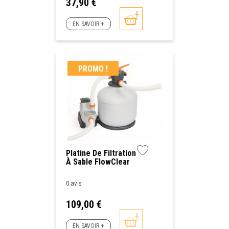
Prix
37,90 €
EN SAVOIR +
PROMO !
Platine De Filtration
À Sable FlowClear
Bestway
0 avis
Prix
109,00 €
EN SAVOIR +