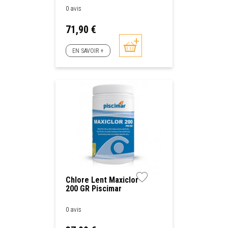
0 avis
Prix
71,90 €
EN SAVOIR +
Chlore Lent Maxiclor
200 GR Piscimar
0 avis