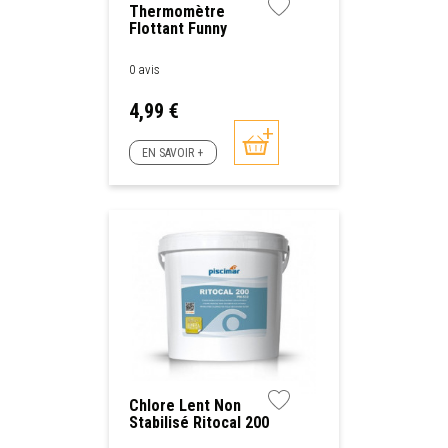
Thermomètre
Flottant Funny
0 avis
Prix
4,99 €
EN SAVOIR +
Chlore Lent Non
Stabilisé Ritocal 200
Piscimar