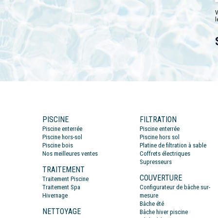
V
l
PISCINE
FILTRATION
Piscine enterrée
Piscine enterrée
Piscine hors-sol
Piscine hors sol
Piscine bois
Platine de filtration à sable
Nos meilleures ventes
Coffrets électriques
Supresseurs
TRAITEMENT
COUVERTURE
Traitement Piscine
Traitement Spa
Configurateur de bâche sur-
Hivernage
mesure
Bâche été
NETTOYAGE
Bâche hiver piscine