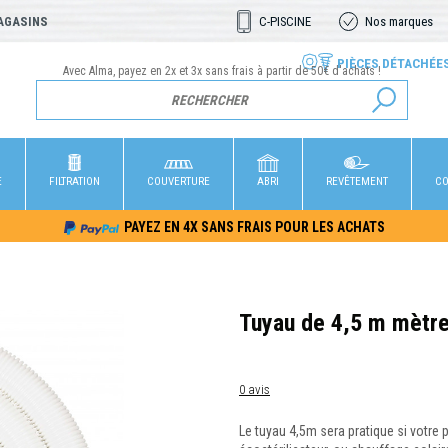
AGASINS
C-PISCINE
Nos marques
PIÈCES DÉTACHÉE
Avec Alma, payez en 2x et 3x sans frais à partir de 50€ d'achats !
E
FILTRATION
COUVERTURE
ABRI
REVÊTEMENT
CO
PAYEZ EN 4X SANS FRAIS POUR LES ACHATS
Tuyau de 4,5 m mèt
0 avis
Le tuyau 4,5m sera pratique si votre p