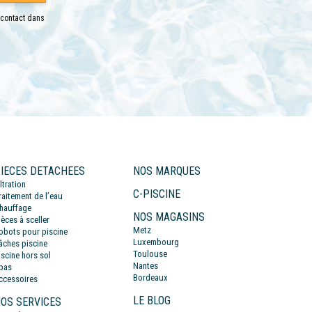
 contact dans
IECES DETACHEES
NOS MARQUES
iltration
C-PISCINE
raitement de l’eau
hauffage
NOS MAGASINS
ièces à sceller
Metz
obots pour piscine
Luxembourg
âches piscine
Toulouse
iscine hors sol
Nantes
pas
Bordeaux
ccessoires
LE BLOG
OS SERVICES