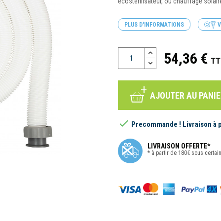
écostérilisateur, ou chauffage solaire
PLUS D'INFORMATIONS
V
54,36 €
TT
AJOUTER AU PANIE

Precommande ! Livraison à pa
LIVRAISON OFFERTE*
* à partir de 180€ sous certai