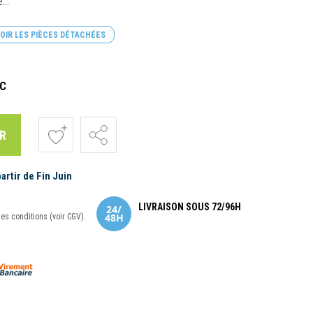
...
OIR LES PIÈCES DÉTACHÉES
C
R
rtir de Fin Juin
LIVRAISON SOUS 72/96H
nes conditions (voir CGV).