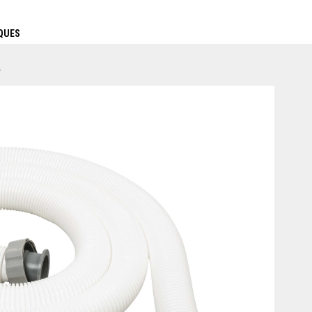
QUES
y