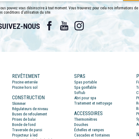
ous pouvez vous désinscrire à tout moment. Vous trouverez pour cela nos informations de
es conditions d'utilisation du site.
Facebook
YouTube
Instagram
SUIVEZ-NOUS
REVÊTEMENT
SPAS
P
Piscine enterrée
Spas portable
F
Piscine hors sol
Spa gonflable
T
Softub
C
CONSTRUCTION
Abri pour spa
P
Traitement et nettoyage
R
Skimmer
B
Régulateurs de niveau
ACCESSOIRES
P
Buses de refoulement
S
Prises de balai
Thermomètres
A
Bonde de fond
Douches
Traversée de paroi
Échelles et rampes
N
Projecteur à led
Cascades et fontaines