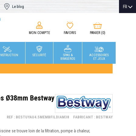
FR
Le blog
S
MON COMPTE
FAVORIS
PANIER
(0)
NSTRUCTION
SÉCURITÉ
SPAS &
ACCESSOIRES
BRASEROS
ET JEUX
res Ø38mm Bestway
REF : BESTUYAU4.5MEMBFILDIAM38
FABRICANT : BESTWAY
iscine se trouve loin de la filtration, pompe à chaleur,