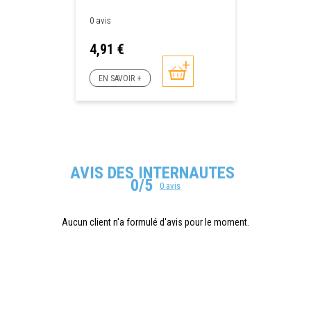
0 avis
Prix
4,91 €
EN SAVOIR +
AVIS DES INTERNAUTES
0/5
0 avis
Aucun client n'a formulé d'avis pour le moment.