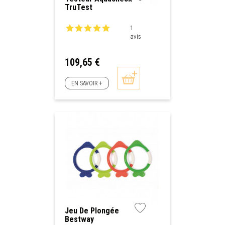
TruTest
1
avis
Prix
109,65 €
EN SAVOIR +
Jeu De Plongée
Bestway