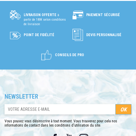
PAIEMENT SÉCURISÉ
LIVRAISON OFFERTE
à
partir de 180€ selon conditions
de livraison
POINT DE FIDÉLITÉ
DEVIS PERSONNALISÉ
CONSEILS DE PRO
NEWSLETTER
Vous pouvez vous désinscrire à tout moment. Vous trouverez pour cela nos
informations de contact dans les conditions d'utilisation du site.
Facebook
YouTube
Instagram