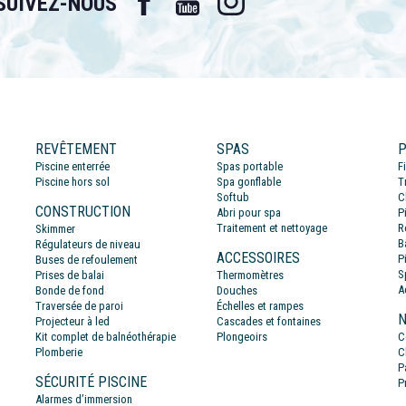
SUIVEZ-NOUS
REVÊTEMENT
SPAS
P
Piscine enterrée
Spas portable
F
Piscine hors sol
Spa gonflable
T
Softub
C
CONSTRUCTION
Abri pour spa
P
Traitement et nettoyage
R
Skimmer
B
Régulateurs de niveau
ACCESSOIRES
P
Buses de refoulement
S
Prises de balai
Thermomètres
A
Bonde de fond
Douches
Traversée de paroi
Échelles et rampes
N
Projecteur à led
Cascades et fontaines
Kit complet de balnéothérapie
Plongeoirs
C
Plomberie
C
P
SÉCURITÉ PISCINE
P
Alarmes d’immersion