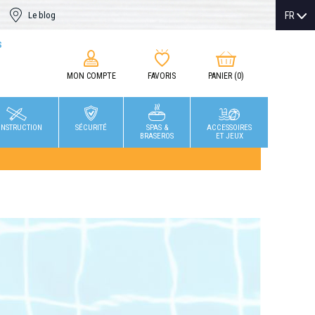
FR
Le blog
S
MON COMPTE
FAVORIS
PANIER
(0)
NSTRUCTION
SÉCURITÉ
SPAS &
ACCESSOIRES
BRASEROS
ET JEUX