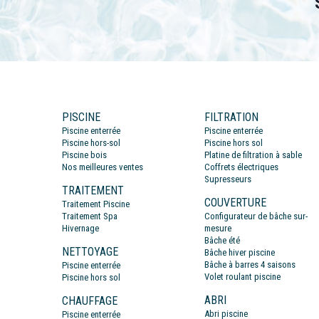
PISCINE
FILTRATION
Piscine enterrée
Piscine enterrée
Piscine hors-sol
Piscine hors sol
Piscine bois
Platine de filtration à sable
Nos meilleures ventes
Coffrets électriques
Supresseurs
TRAITEMENT
COUVERTURE
Traitement Piscine
Traitement Spa
Configurateur de bâche sur-
Hivernage
mesure
Bâche été
NETTOYAGE
Bâche hiver piscine
Bâche à barres 4 saisons
Piscine enterrée
Volet roulant piscine
Piscine hors sol
ABRI
CHAUFFAGE
Abri piscine
Piscine enterrée