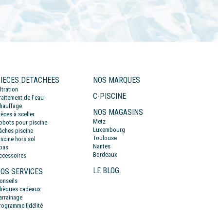
IECES DETACHEES
NOS MARQUES
iltration
C-PISCINE
raitement de l’eau
hauffage
NOS MAGASINS
ièces à sceller
Metz
obots pour piscine
Luxembourg
âches piscine
Toulouse
iscine hors sol
Nantes
pas
Bordeaux
ccessoires
LE BLOG
OS SERVICES
onseils
hèques cadeaux
arrainage
rogramme fidélité