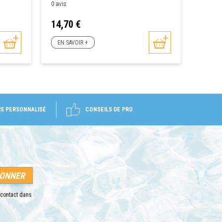
0 avis
Prix
14,70 €
EN SAVOIR +
IS PERSONNALISÉ
CONSEILS DE PRO
 contact dans