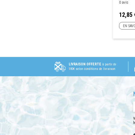
0 avis
Prix
12,85 
EN SAVO
LIVRAISON OFFERTE
à partir de
180€ selon conditions de livraison
V
l