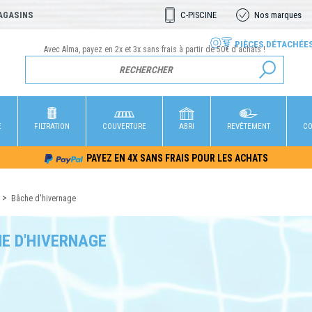
AGASINS
C-PISCINE
Nos marques
PIÈCES DÉTACHÉE
Avec Alma, payez en 2x et 3x sans frais à partir de 50€ d'achats !
E
FILTRATION
COUVERTURE
ABRI
REVÊTEMENT
CO
PAYEZ EN 4X SANS FRAIS POUR LES ACHATS
Bâche d'hivernage
E D'HIVERNAGE