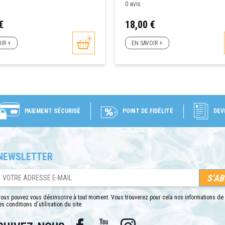
0 avis
Prix
€
18,00 €
IR +
EN SAVOIR +
PAIEMENT SÉCURISÉ
POINT DE FIDÉLITÉ
DEV
NEWSLETTER
ous pouvez vous désinscrire à tout moment. Vous trouverez pour cela nos informations de
es conditions d'utilisation du site.
Facebook
YouTube
Instagram