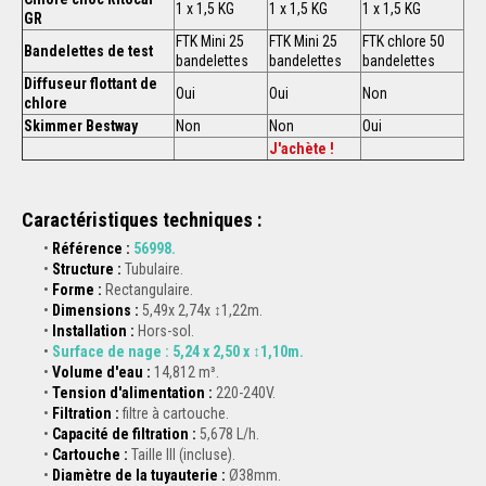
1 x 1,5 KG
1 x 1,5 KG
1 x 1,5 KG
GR
FTK Mini 25
FTK Mini 25
FTK chlore 50
Bandelettes de test
bandelettes
bandelettes
bandelettes
Diffuseur flottant de
Oui
Oui
Non
chlore
Skimmer Bestway
Non
Non
Oui
J'achète !
Caractéristiques techniques :
Référence :
56998
.
Structure :
Tubulaire.
Forme :
Rectangulaire.
Dimensions :
5,49x 2,74x ↕1,22m.
Installation :
Hors-sol.
Surface de nage :
5,24 x 2,50 x ↕1,10m.
Volume d'eau :
14,812 m³.
Tension d'alimentation :
220-240V.
Filtration :
filtre à cartouche.
Capacité de filtration :
5,678 L/h.
Cartouche :
Taille III (incluse).
Diamètre de la tuyauterie :
Ø38mm.