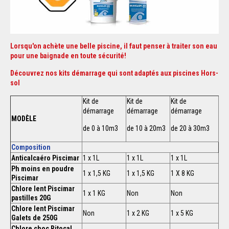
Lorsqu'on achète une belle piscine, il faut penser à traiter son eau
pour une baignade en toute sécurité!
Découvrez nos kits démarrage qui sont adaptés aux piscines Hors-
sol
Kit de
Kit de
Kit de
démarrage
démarrage
démarrage
MODÈLE
de 0 à 10m3
de 10 à 20m3
de 20 à 30m3
Composition
Anticalcaéro Piscimar
1 x 1L
1 x 1L
1 x 1L
Ph moins en poudre
1 x 1,5 KG
1 x 1,5 KG
1 X 8 KG
Piscimar
Chlore lent Piscimar
1 x 1 KG
Non
Non
pastilles 20G
Chlore lent Piscimar
Non
1 x 2 KG
1 x 5 KG
Galets de 250G
Chlore choc Ritocal