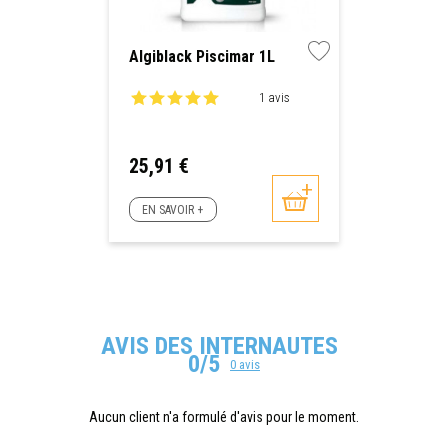
Algiblack Piscimar 1L
1 avis
Prix
25,91 €
EN SAVOIR +
AVIS DES INTERNAUTES
0/5
0 avis
Aucun client n'a formulé d'avis pour le moment.