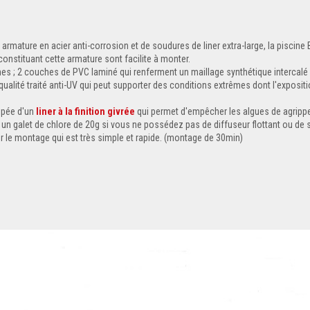
armature en acier anti-corrosion et de soudures de liner extra-large, la pisci
constituant cette armature sont facilite à monter.
 ; 2 couches de PVC laminé qui renferment un maillage synthétique intercalé d
 qualité traité anti-UV qui peut supporter des conditions extrêmes dont l'expositio
ipée d'un
liner à la finition givrée
qui permet d'empêcher les algues de agripper
un galet de chlore de 20g si vous ne possédez pas de diffuseur flottant ou de 
 le montage qui est très simple et rapide. (montage de 30min)