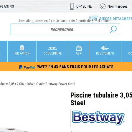
AGASINS
C-PISCINE
Nos marques
PIÈCES DÉTACHÉE
Avec Alma, payez en 2x et 3x sans frais à partir de 50€ d'achats !
E
FILTRATION
COUVERTURE
ABRI
REVÊTEMENT
CO
PAYEZ EN 4X SANS FRAIS POUR LES ACHATS
ulaire 3,05x 2,00x ↕0,84m Ovale Bestway Power Steel
Piscine tubulaire 3,
Steel