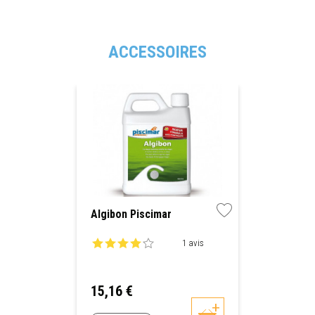
ACCESSOIRES
Algibon Piscimar
1 avis
Prix
15,16 €