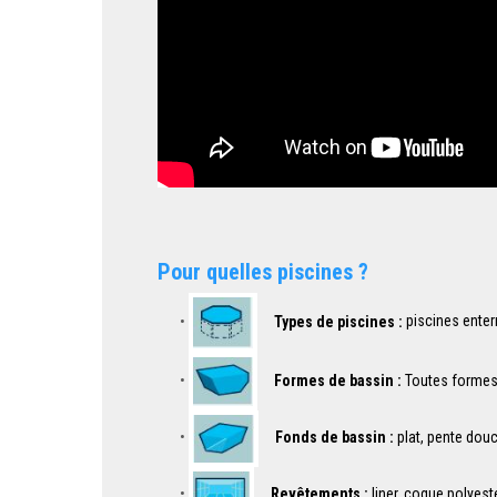
Pour quelles piscines ?
Types de piscines :
piscines enterr
Formes de bassin :
Toutes formes 
Fonds de bassin :
plat, pente dou
Revêtements :
liner, coque polyest