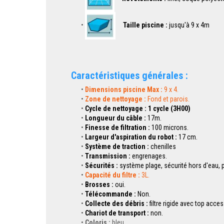
Taille piscine :
jusqu'à 9 x 4m
Caractéristiques générales :
Dimensions piscine Max :
9 x 4.
Zone de nettoyage :
Fond et parois.
Cycle de nettoyage : 1 cycle (3H00)
Longueur du câble :
17m.
Finesse de filtration :
100 microns.
Largeur d'aspiration du robot :
17 cm.
Système de traction :
chenilles
Transmission :
engrenages.
Sécurités :
système plage, sécurité hors d'eau, 
Capacité du filtre :
3L.
Brosses :
oui.
Télécommande :
Non.
Collecte des débris :
filtre rigide avec top acces
Chariot de transport :
non.
Coloris :
bleu