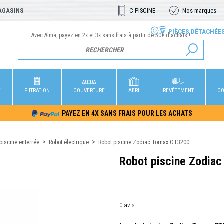
AGASINS
C-PISCINE
Nos marques
PIÈCES DÉTACHÉE
Avec Alma, payez en 2x et 3x sans frais à partir de 50€ d'achats !
E
FILTRATION
COUVERTURE
ABRI
REVÊTEMENT
CO
PAYEZ EN 4X SANS FRAIS POUR LES ACHATS
piscine enterrée
Robot électrique
Robot piscine Zodiac Tornax OT3200
Robot piscine Zodiac
0 avis