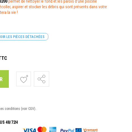
3200
permet de nettoyer le fond et les parois d'une piscine
coller, aspirer et stocker les débris qui sont présents dans votre
era la vie !
OIR LES PIÈCES DÉTACHÉES
TTC
R
nes conditions (voir CGV).
US 48/72H