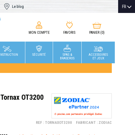
FR
Le blog
S
MON COMPTE
FAVORIS
PANIER
(0)
NSTRUCTION
SÉCURITÉ
SPAS &
ACCESSOIRES
BRASEROS
ET JEUX
 Tornax OT3200
REF : TORNAXOT3200
FABRICANT : ZODIAC