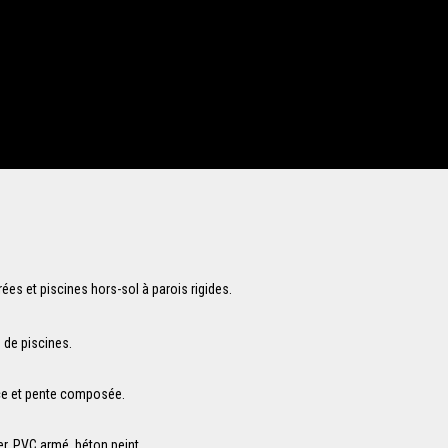
ées et piscines hors-sol à parois rigides.
de piscines.
ce et pente composée.
er, PVC armé, béton peint.