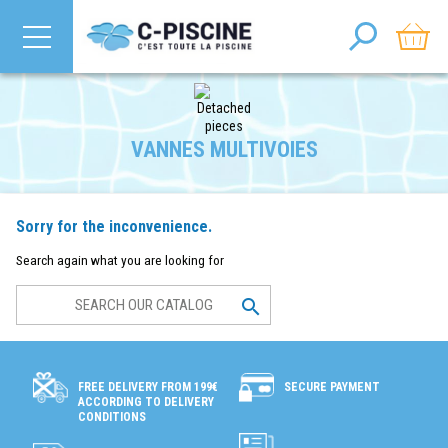
VANNES MULTIVOIES
Sorry for the inconvenience.
Search again what you are looking for

SECURE PAYMENT
FREE DELIVERY FROM 199€
ACCORDING TO DELIVERY
CONDITIONS