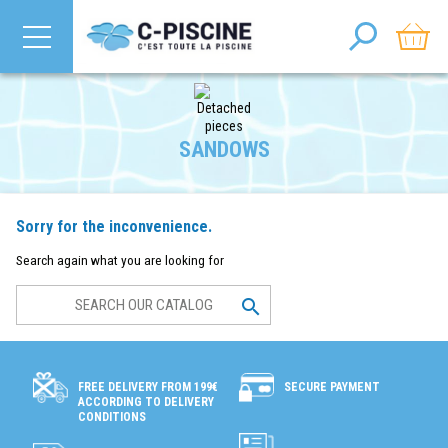
SANDOWS
Sorry for the inconvenience.
Search again what you are looking for

SECURE PAYMENT
FREE DELIVERY FROM 199€
ACCORDING TO DELIVERY
CONDITIONS