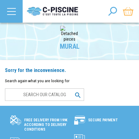
MURAL
Sorry for the inconvenience.
Search again what you are looking for

SECURE PAYMENT
FREE DELIVERY FROM 199€
ACCORDING TO DELIVERY
CONDITIONS