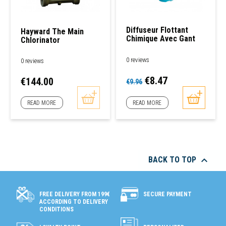
Diffuseur Flottant
Hayward The Main
Chimique Avec Gant
Chlorinator
Bestway
0 reviews
0 reviews
Regular
Price
€8.47
Price
€144.00
€9.96
price
READ MORE
READ MORE

BACK TO TOP
SECURE PAYMENT
FREE DELIVERY FROM 199€
ACCORDING TO DELIVERY
CONDITIONS