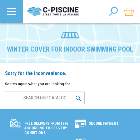
WINTER COVER FOR INDOOR SWIMMING POOL
Sorry for the inconvenience.
Search again what you are looking for

SECURE PAYMENT
FREE DELIVERY FROM 199€
ACCORDING TO DELIVERY
CONDITIONS