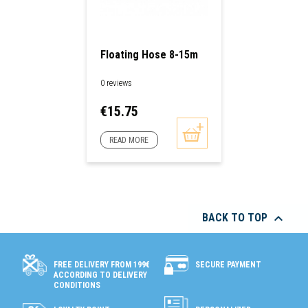
Floating Hose 8-15m
0 reviews
Price
€15.75
READ MORE

BACK TO TOP
SECURE PAYMENT
FREE DELIVERY FROM 199€
ACCORDING TO DELIVERY
CONDITIONS