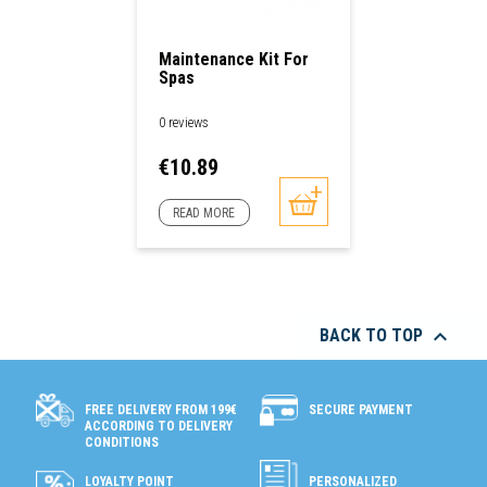
Maintenance Kit For
Spas
0 reviews
Price
€10.89
READ MORE

BACK TO TOP
SECURE PAYMENT
FREE DELIVERY FROM 199€
ACCORDING TO DELIVERY
CONDITIONS
LOYALTY POINT
PERSONALIZED